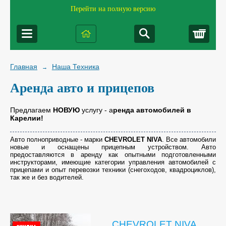
Перейти на полную версию
Корз
Главная
Наша Техника
→
Аренда авто и прицепов
Предлагаем
НОВУЮ
услугу - а
ренда автомобилей в
Карелии!
Авто полноприводные - марки
CHEVROLET NIVA
. Все автомобили
новые и оснащены прицепным устройством.
Авто
предоставляются в аренду как опытными подготовленными
инструкторами, имеющие категории управления автомобилей с
прицепами и опыт перевозки техники (снегоходов, квадроциклов),
так же и без водителей.
CHEVROLET NIVA