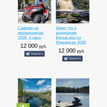
Сафари на
Джип тур к
квадроциклах
водопадам
2026, 4 часа
Белые мосты
Юканкоски 2026
12 000
руб.
12 000
руб.
Заказать
Заказать