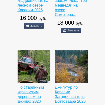
квадроциклах на
зоокомплекс "Три
лесном озере
медведя" на
Карелии 2026
озеро
Сямозеро...
16 000
руб.
18 000
руб.
Заказать
Заказать
По старинным
Джип-тур по
карельским
Карелии
деревням на
Загадочная гора
джипах 2026
Воттоваара 2026