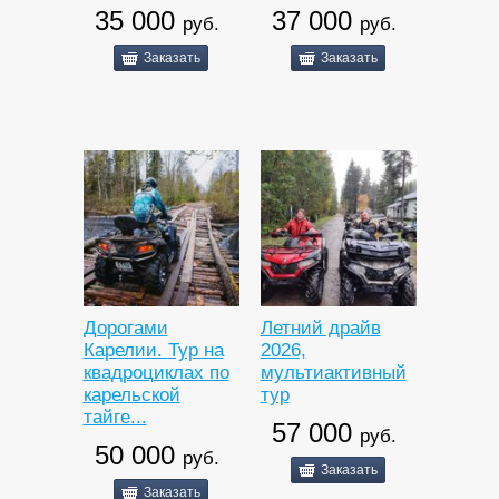
35 000
37 000
руб.
руб.
Заказать
Заказать
Дорогами
Летний драйв
Карелии. Тур на
2026,
квадроциклах по
мультиактивный
карельской
тур
тайге...
57 000
руб.
50 000
руб.
Заказать
Заказать