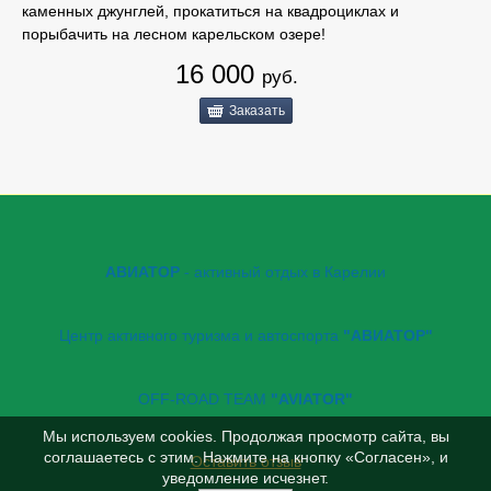
каменных джунглей, прокатиться на квадроциклах и
порыбачить на лесном карельском озере!
16 000
руб.
Заказать
АВИАТОР
- активный отдых в Карелии
Центр активного туризма и автоспорта
"АВИАТОР"
OFF-ROAD TEAM
"AVIATOR"
Мы используем cookies. Продолжая просмотр сайта, вы
соглашаетесь с этим. Нажмите на кнопку «Согласен», и
Оставить отзыв
уведомление исчезнет.