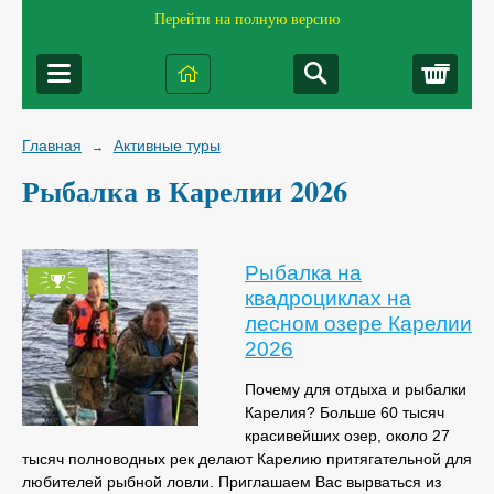
Перейти на полную версию
Корз
Главная
Активные туры
→
Рыбалка в Карелии 2026
Рыбалка на
квадроциклах на
лесном озере Карелии
2026
Почему для отдыха и рыбалки
Карелия? Больше 60 тысяч
красивейших озер, около 27
тысяч полноводных рек делают Карелию притягательной для
любителей рыбной ловли. Приглашаем Вас вырваться из