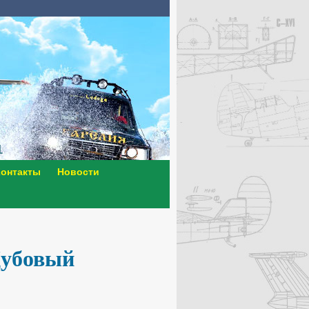
онтакты
Новости
убовый