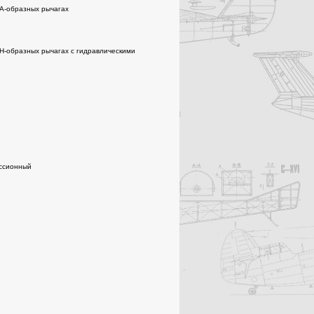
 А-образных рычагах
 Н-образных рычагах с гидравлическими
иссионный