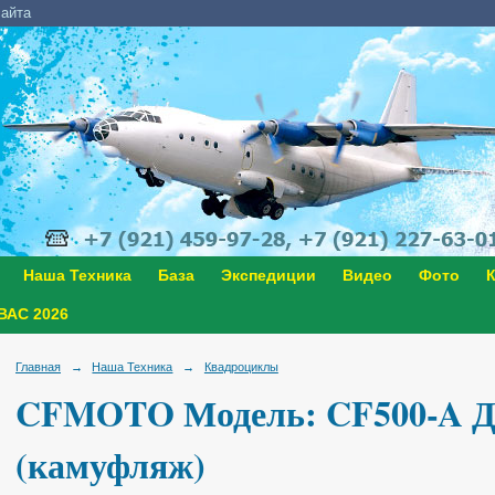
сайта
Наша Техника
База
Экспедиции
Видео
Фото
К
АС 2026
Главная
→
Наша Техника
→
Квадроциклы
CFMOTO Модель: CF500-A Д
(камуфляж)