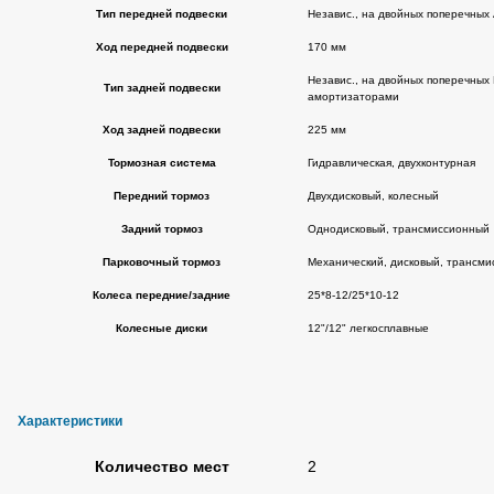
Тип передней подвески
Независ., на двойных поперечных
Ход передней подвески
170 мм
Независ., на двойных поперечных
Тип задней подвески
амортизаторами
Ход задней подвески
225 мм
Тормозная система
Гидравлическая, двухконтурная
Передний тормоз
Двухдисковый, колесный
Задний тормоз
Однодисковый, трансмиссионный
Парковочный тормоз
Механический, дисковый, трансм
Колеса передние/задние
25*8-12/25*10-12
Колесные диски
12"/12" легкосплавные
Характеристики
Количество мест
2