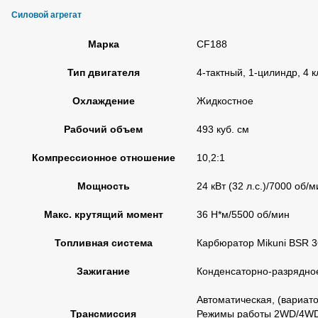
Силовой агрегат
Марка
CF188
Тип двигателя
4-тактный, 1-цилиндр, 4
Охлаждение
Жидкостное
Рабочий объем
493 куб. см
Компрессионное отношение
10,2:1
Мощность
24 кВт (32 л.с.)/7000 об/м
Макс. крутящий момент
36 H*м/5500 об/мин
Топливная система
Карбюратор Mikuni BSR 3
Зажигание
Конденсаторно-разрядное
Автоматическая, (вариат
Трансмиссия
Режимы работы 2WD/4WD