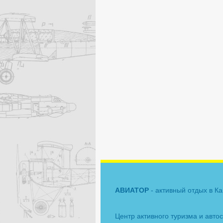
АВИАТОР
- активный отдых в К
Центр активного туризма и авто