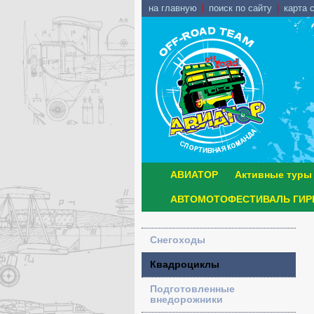
на главную
поиск по сайту
карта 
АВИАТОР
Активные туры
АВТОМОТОФЕСТИВАЛЬ ГИРВ
Снегоходы
Квадроциклы
Подготовленные
внедорожники