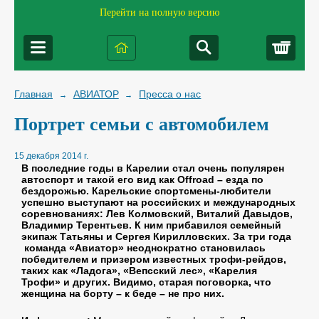
Перейти на полную версию
Корз
Главная
АВИАТОР
Пресса о нас
→
→
Портрет семьи с автомобилем
15 декабря 2014 г.
В последние годы в Карелии стал очень популярен
автоспорт и такой его вид как
Offroad – езда по
бездорожью. Карельские спортсмены-любители
успешно выступают на российских и международных
соревнованиях: Лев Колмовский, Виталий Давыдов,
Владимир Терентьев. К ним прибавился семейный
экипаж Татьяны и Сергея Кирилловских. За три года
команда «Авиатор» неоднократно становилась
победителем и призером известных трофи-рейдов,
таких как «Ладога», «Вепсский лес», «Карелия
Трофи» и других. Видимо, старая поговорка, что
женщина на борту – к беде – не про них.