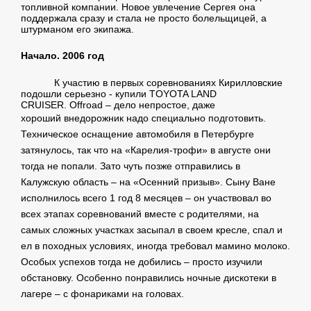
топливной компании. Новое увлечение Сергея она
поддержала сразу и стала не просто болельщицей, а
штурманом его экипажа.
Начало. 2006 год
К участию в первых соревнованиях Кирилловские
подошли серьезно - купили TOYOTA LAND
CRUISER. Offroad – дело непростое, даже
хороший
внедорожник надо специально подготовить.
Техническое оснащение автомобиля в Петербурге
затянулось, так что на «Карелия-трофи» в августе они
тогда не попали. Зато чуть позже отправились в
Калужскую область – на «Осенний призыв». Сыну Ване
исполнилось всего 1 год 8 месяцев – он участвовал во
всех этапах соревнований вместе с родителями, на
самых сложных участках засыпал в своем кресле, спал и
ел в походных условиях, иногда требовал мамино молоко.
Особых успехов тогда не добились – просто изучили
обстановку. Особенно понравились ночные дискотеки в
лагере – с фонариками на головах.