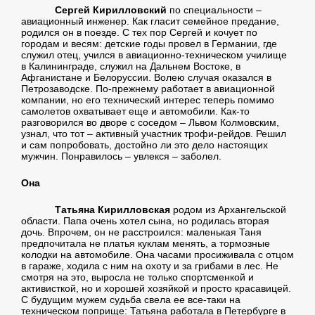
Сергей Кирилловский
по специальности –
авиационный инженер. Как гласит семейное предание,
родился он в поезде. С тех пор Сергей и кочует по
городам и весям: детские годы провел в Германии, где
служил отец, учился в авиационно-техническом училище
в Калининграде, служил на Дальнем Востоке, в
Афганистане и Белоруссии. Волею случая оказался в
Петрозаводске. По-прежнему работает в авиационной
компании, но его технический интерес теперь помимо
самолетов охватывает еще и автомобили. Как-то
разговорился во дворе с соседом – Львом Колмовским,
узнал, что тот – активный участник трофи-рейдов. Решил
и сам попробовать, достойно ли это дело настоящих
мужчин. Понравилось – увлекся – заболел.
Она
Татьяна Кирилловская
родом из Архангельской
области. Папа очень хотел сына, но родилась вторая
дочь. Впрочем, он не расстроился: маленькая Таня
предпочитала не платья куклам менять, а тормозные
колодки на автомобиле. Она часами просиживала с отцом
в гараже, ходила с ним на охоту и за грибами в лес. Не
смотря на это, выросла не только спортсменкой и
активисткой, но и хорошей хозяйкой и просто красавицей.
С будущим мужем судьба свела ее все-таки на
техническом поприще: Татьяна работала в Петербурге в