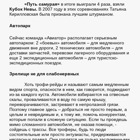
«Путь самурая»
в итоге выиграли 4 раза, взяли
Кубок Невы.
В 2007 году в этих соревнованиях Татьяна
Кирилловская была признана лучшим штурманом.
Автопарк
Сейчас команда «Авиатор» располагает серьезным
автопарком: 2 «боевых» автомобиля – для медленного
движения вне дороги, 2 технических автомобиля – для
доставки запчастей, перевозки лагерного оборудования и
еще 2 экспедиционных автомобиля – для туристско-
экспедиционных поездок.
Зрелище не для слабонервных
Хоть трофи-рейды и называют самым медленным
видом спорта, опасности в нем, как говорится, поджидают
из-за каждого куста. Автомобили взбираются на отвесные
скалы, проваливаются в воду по самую крышу,
переворачиваются, застревают в непролазной грязи.
Поэтому главное здесь – добраться не просто первым, а
целым и невредимым и, к тому же, помочь конкурентам,
которые попали в сложную ситуацию. Если ты проедешь
мимо сломанного автомобиля, не оказав помощи, -
сойдешь с трассы. Все троферы, будь то люди
состоятельные или просто энтузиасты, придерживаются
негласных правил. Они гордятся не только заслуженными