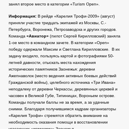
занял второе место в категории «Turism Open».
Информация:
В рейде «Карелия Трофи-2009» (август)
приняли участие тридцать экипажей из Москвы, С.-
Петербурга, Воронежа, Петрозаводска и других городов.
Команда
«Авиатор»
(пилот Сергей Кирилловский) заняла
1-ое место в командном зачете. В категории «Open»
победу одержали Максим и Светлана Кирилловские. В их
задачу входило, пользуясь картой и фотографиями 50-
летней давности, отыскать места нахождения
исторических памятников Заонежья: деревни
Ажепнаволок (место ведения активных боевых действий
Гражданской войны), целебного источника «Три Ивана»
неподалеку от деревни Черкассы, деревянных церквей и
часовен в Великой Губе, Типиницах, Вороньем острове.
Команды получали баллы не за время, а за удачные
снимки. Благодаря получившимся кадрам организаторы
«Карелия Трофи» стремятся обратить внимание на
необходимость оказания помощи в восстановлении
угасающих «жемчужин» Заонежья.