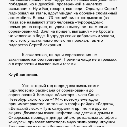
победами, но и дружбой, проверенной в нелегких
испытаниях. Ну и Бог, говорят, все видит. Однажды Сергей
лидировал на этапе, вдруг увидел на обочине сломанный
автомобиль. В нем – 73-летний пилот «отдыхает» (за
глаза все называют этого человека «турбодедом»:
несмотря на возраст, он удачно выступает на многих
соревнованиях). Взял на прицеп, вытащил – не бросать
же человека в беде. К утру до своих добрались и узнали,
что с того участка никто ночью не приехал, так что
лидерство Сергей сохранил.
К сожалению, ни одни соревнования не
заканчиваются без трагедий. Причина чаще не в травмах,
а в отравлении выхлопными газами.
Клубная жизнь
Уже который год подряд вся жизнь семьи
Кирилловских расписана от соревнований до
соревнований. Команда «Авиатор» - член Санкт-
Петербургского клуба «4X4», поэтому ежегодно
принимает участие не только в трофи-рейдах «Ладога»,
«Вепсский лес», «Путь самурая» и др., но и в других
акциях. Джипперы взяли шефство над детским домом в
Сиверском: проводят для детей экстремальные эстафеты,
конкурсы, привозят автоспортивную экипировку, игрушки.
Традиционным стал «Внедорожный женский день»,