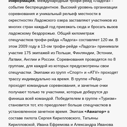
Информация:
Международный трофи-рейд «Ладога» -
событие беспрецедентное. Высокий уровень организации
соревнования и уникальный рельеф местности в
окрестностях Ладожского озера заставляют участников из
многих стран каждый год приезжать сюда и бросать вызов
ладожскому бездорожью. Общий километраж
спецучастков трофи-рейда «Ладога» составляет 120 км. В
этом 2009 году в 13-ом трофи-рейде «Ладога» принимали
участие 175 экипажей из Польши, Финляндии, Эстонии,
Латвии, Англии и России. Соревнования проводятся по 8
группам, для каждой из которых предусмотрены свои
спецучастки. Экипажи из групп «Спорт» и «ATV» проходят
трассу индивидуально на время. В группе «Рейд»
проходят командные соревнования, и зачетные очки
получают только те участники, которые доберутся до
финиша всей командой. Победителем в группе «Туризм»
становится тот, кто преодолеет больше спецучастков в
установленное зачетное время. Экипаж
«Авиатор»
в
составе пилота Сергея Кирилловского, Татьяны
Кирилловской, Ивана Ефремова и Александра Иванова