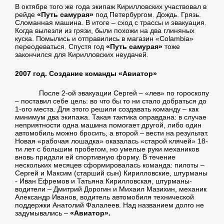
В октябре того же года экипаж Кирилловских участвовал в
рейде
«Путь самурая»
под Петербургом. Дождь. Грязь.
Сломанная машина. В итоге – сход с трассы и эвакуация.
Когда вылезли из грязи, были похожи на два глиняных
куска. Помылись и отправились в магазин «Colambia»
переодеваться. Спустя год
«Путь самурая»
тоже
закончился для Кирилловских неудачей.
2007 год. Создание команды «Авиатор»
После 2-ой эвакуации Сергей – «лев» по гороскопу
– поставил себе цель: во что бы то ни стало добраться до
1-ого места. Для этого решили создавать команду – как
минимум два экипажа. Такая тактика оправдана: в случае
неприятности одна машина помогает другой, либо один
автомобиль можно бросить, а второй – вести на результат.
Новая «рабочая лошадка» оказалась «старой клячей» 18-
ти лет с большим пробегом, но умелые руки механиков
вновь придали ей спортивную форму. В течение
нескольких месяцев сформировалась команда: пилоты –
Сергей и Максим (старший сын) Кирилловские, штурманы
- Иван Ефремов и Татьяна Кирилловская, штурманы-
водители – Дмитрий Дорогин и Михаил Мазихин, механик
Александр Иванов, водитель автомобиля технической
поддержки Анатолий Фалалеев. Над названием долго не
задумывались –
«Авиатор».