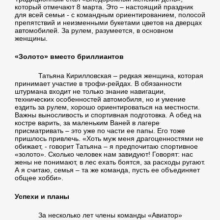
который отмечают 8 марта. Это – настоящий праздник
для всей семьи - с командным ориентированием, полосой
препятствий и неизменными букетами цветов на дверцах
автомобилей. За рулем, разумеется, в основном
женщины.
«Золото» вместо бриллиантов
Татьяна Кирилловская – редкая женщина, которая
принимает участие в трофи-рейдах. В обязанности
штурмана входит не только знание навигации,
технических особенностей автомобиля, но и умение
ездить за рулем, хорошо ориентироваться на местности.
Важны выносливость и спортивная подготовка. А обед на
костре варить, за маленьким Ваней в лагере
присматривать – это уже по части ее папы. Его тоже
пришлось привлечь. «Хоть муж меня драгоценностями не
обижает, - говорит Татьяна – я предпочитаю спортивное
«золото». Сколько человек нам завидуют! Говорят: нас
жены не понимают, в лес ехать боятся, за расходы ругают.
А я считаю, семья – та же команда, пусть ее объединяет
общее хобби».
Успехи и планы
За несколько лет члены команды «Авиатор»