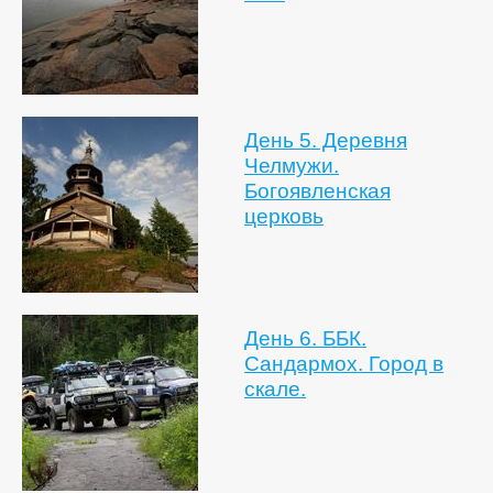
День 5. Деревня
Челмужи.
Богоявленская
церковь
День 6. ББК.
Сандармох. Город в
скале.