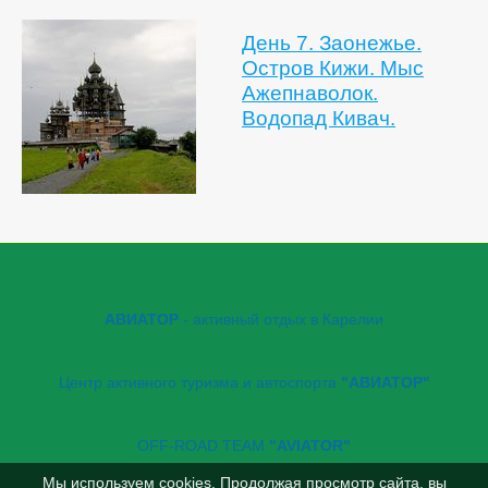
День 7. Заонежье.
Остров Кижи. Мыс
Ажепнаволок.
Водопад Кивач.
АВИАТОР
- активный отдых в Карелии
Центр активного туризма и автоспорта
"АВИАТОР"
OFF-ROAD TEAM
"AVIATOR"
Мы используем cookies. Продолжая просмотр сайта, вы