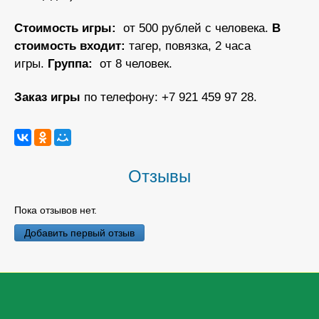
Стоимость игры:
от 500 рублей с человека.
В
стоимость входит:
тагер, повязка, 2 часа
игры.
Группа:
от 8 человек.
Заказ игры
по телефону: +7 921 459 97 28.
Отзывы
Пока отзывов нет.
Добавить первый отзыв