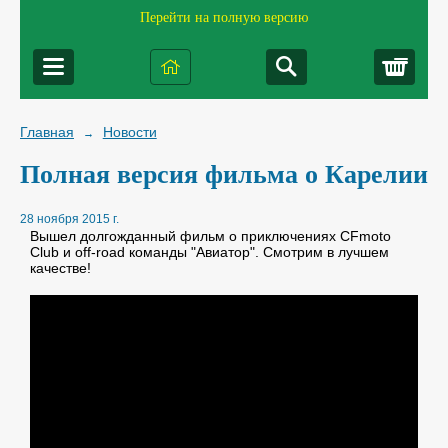
Перейти на полную версию
Корз
Главная
Новости
→
Полная версия фильма о Карелии
28 ноября 2015 г.
Вышел долгожданный фильм о приключениях CFmoto
Club и off-road команды "Авиатор". Смотрим в лучшем
качестве!