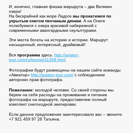
И, конечно, главная фишка маршрута – два Великих
озера!
На бескрайней как море Ладоге
мы прокатимся по
укрытым снегом песчаным дюнам
. А на Онеге
полюбуемся с озера красивой набережной с
современными авангардными скульптурами.
Эти места богаты на историю и истории. Маршрут
насыщенный, интересный, драйвовый!
Вся
программа
здесь:
http://aviator-
tour.com/ru/tours/p11358.html
.
Фотографии будут размещены на нашем сайте команды
«Авиатор»
http://aviator-tour.com/
с соблюдением
авторских прав фотографа.
Пожелание:
молодой человек. Со своей стороны мы
берем на себя расходы на проживание и питание
фотографа на маршруте, предоставялем полный
комплект снегоходной экипировки.
Если данное предложение заинтересовало вас – звоните:
+7 921 459 97 28 Татьяна.