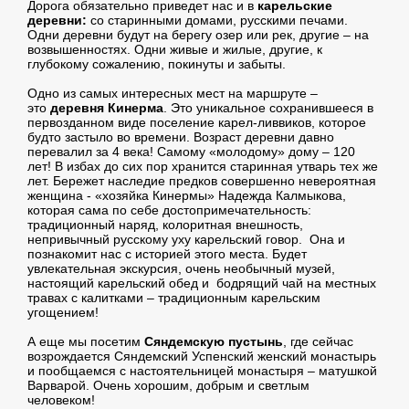
Дорога обязательно приведет нас и в
карельские
деревни:
со старинными домами, русскими печами.
Одни деревни будут на берегу озер или рек, другие – на
возвышенностях. Одни живые и жилые, другие, к
глубокому сожалению, покинуты и забыты.
Одно из самых интересных мест на маршруте –
это
деревня Кинерма
. Это уникальное сохранившееся в
первозданном виде поселение карел-ливвиков, которое
будто застыло во времени. Возраст деревни давно
перевалил за 4 века! Самому «молодому» дому – 120
лет! В избах до сих пор хранится старинная утварь тех же
лет. Бережет наследие предков совершенно невероятная
женщина - «хозяйка Кинермы» Надежда Калмыкова,
которая сама по себе достопримечательность:
традиционный наряд, колоритная внешность,
непривычный русскому уху карельский говор. Она и
познакомит нас с историей этого места. Будет
увлекательная экскурсия, очень необычный музей,
настоящий карельский обед и бодрящий чай на местных
травах с калитками – традиционным карельским
угощением!
А еще мы посетим
Сяндемскую пустынь
, где сейчас
возрождается Сяндемский Успенский женский монастырь
и пообщаемся с настоятельницей монастыря – матушкой
Варварой. Очень хорошим, добрым и светлым
человеком!