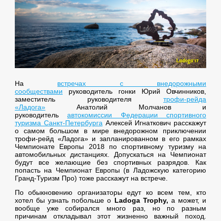
На
встречах с внедорожными
сообществами
руководитель гонки Юрий Овчинников,
заместитель руководителя
трофи-рейда
«Ладога»
Анатолий Молчанов и
руководитель
автокомиссии Федерации спортивного
туризма Санкт-Петербурга
Алексей Игнаткович расскажут
о самом большом в мире внедорожном приключении
трофи-рейд «Ладога» и запланированном в его рамках
Чемпионате Европы 2018 по спортивному туризму на
автомобильных дистанциях. Допускаться на Чемпионат
будут все желающие без спортивных разрядов. Как
попасть на Чемпионат Европы (в Ладожскую категорию
Гранд-Туризм Про) тоже расскажут на встрече.
По обыкновению организаторы едут ко всем тем, кто
хотел бы узнать побольше о
Ladoga Trophy,
а может, и
вообще уже собирался много раз, но по разным
причинам откладывал этот жизненно важный поход.