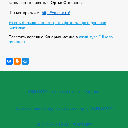
карельского писателя Ортье Степанова.
По материалам:
http://vedkar.ru/
Узнать больше и посмотреть фотогалерею деревни
Кинерма
Посетить деревню Кинерма можно в
джип-туре "Школа
джипера"
АВИАТОР
- активный отдых в Карелии
Центр активного туризма и автоспорта
"АВИАТОР"
OFF-ROAD TEAM
"AVIATOR"