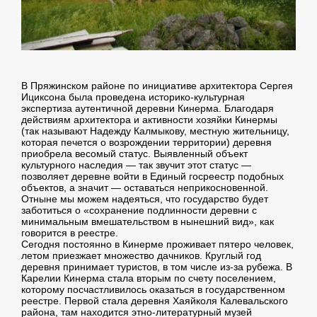
В Пряжинском районе по инициативе архитектора Сергея
Ициксона была проведена историко-культурная
экспертиза аутентичной деревни Кинерма. Благодаря
действиям архитектора и активности хозяйки Кинермы
(так называют Надежду Калмыкову, местную жительницу,
которая печется о возрождении территории) деревня
приобрела весомый статус. Выявленный объект
культурного наследия — так звучит этот статус —
позволяет деревне войти в Единый госреестр подобных
объектов, а значит — оставаться неприкосновенной.
Отныне мы можем надеяться, что государство будет
заботиться о «сохранение подлинности деревни с
минимальным вмешательством в нынешний вид», как
говорится в реестре.
Сегодня постоянно в Кинерме проживает пятеро человек,
летом приезжает множество дачников. Круглый год
деревня принимает туристов, в том числе из-за рубежа. В
Карелии Кинерма стала вторым по счету поселением,
которому посчастливилось оказаться в государственном
реестре. Первой стала деревня Хаяйколя Калевальского
района, там находится этно-литературный музей