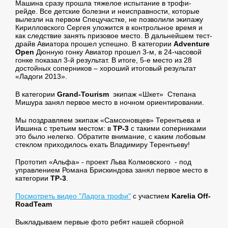
Машина сразу прошла тяжелое испытание в трофи-
рейде. Все детские болезни и неисправности, которые
вылезли на первом Спецучастке, не позволили экипажу
Кирилловского Сергея уложится в контрольное время и
как следствие занять призовое место. В дальнейшем тест-
драйв Авиатора прошел успешно. В категории
Adventure
Open
Дюнную гонку Авиатор прошел 3-м, в 24-часовой
гонке показал 3-й результат. В итоге, 5-е место из 28
достойных соперников – хороший итоговый результат
«Ладоги 2013».
В категории
Grand-Tourism
экипаж «Шкет» Степана
Мишура занял первое место в ночном ориентировании.
Мы поздравляем экипаж «Самсоновцев» Терентьева и
Ившина с третьим местом: в
TР-3
с такими соперниками
это было нелегко. Обратите внимание, с каким лобовым
стеклом приходилось ехать Владимиру Терентьеву!
Прототип «Альфа» - проект Льва Колмовского - под
управлением Романа Брискиндова занял первое место в
категории
TP
-3
.
Посмотреть видео "Ладога трофи"
с участием
Karelia Off-
RoadTeam
Выкладываем первые фото ребят нашей сборной