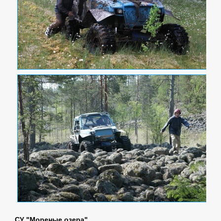
СУ "Мореные озера"