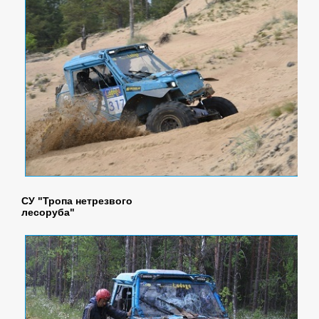
СУ "Тропа нетрезвого
лесоруба"