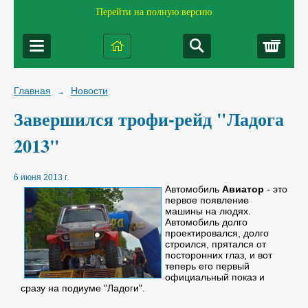
Перейти на полную версию
Корз
Главная
Новости
→
Завершился трофи-рейд "Ладога
2013"
6 июня 2013 г.
Автомобиль
Авиатор
- это
первое появление
машины на людях.
Автомобиль долго
проектировался, долго
строился, прятался от
посторонних глаз, и вот
теперь его первый
официальный показ и
сразу на подиуме "Ладоги".