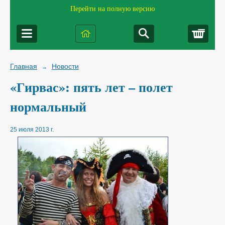
Перейти на полную версию
Корз
Главная
Новости
→
«Гирвас»: пять лет – полет
нормальный
25 июля 2013 г.