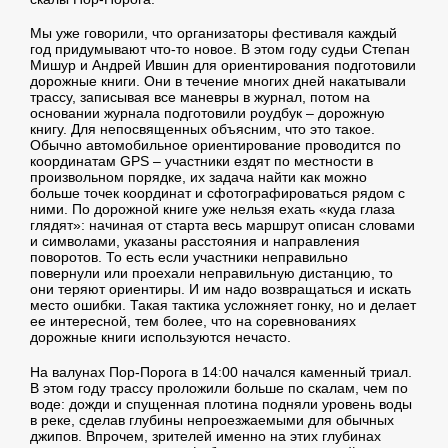
Мы уже говорили, что организаторы фестиваля каждый
год придумывают что-то новое. В этом году судьи Степан
Мишур и Андрей Ившин для ориентирования подготовили
дорожные книги. Они в течение многих дней накатывали
трассу, записывая все маневры в журнал, потом на
основании журнала подготовили роудбук – дорожную
книгу. Для непосвященных объясним, что это такое.
Обычно автомобильное ориентирование проводится по
координатам GPS – участники ездят по местности в
произвольном порядке, их задача найти как можно
больше точек координат и сфотографироваться рядом с
ними. По дорожной книге уже нельзя ехать «куда глаза
глядят»: начиная от старта весь маршрут описан словами
и символами, указаны расстояния и направления
поворотов. То есть если участники неправильно
повернули или проехали неправильную дистанцию, то
они теряют ориентиры. И им надо возвращаться и искать
место ошибки. Такая тактика усложняет гонку, но и делает
ее интересной, тем более, что на соревнованиях
дорожные книги используются нечасто.
На валунах Пор-Порога в 14:00 начался каменный триал.
В этом году трассу проложили больше по скалам, чем по
воде: дожди и спущенная плотина подняли уровень воды
в реке, сделав глубины непроезжаемыми для обычных
джипов. Впрочем, зрителей именно на этих глубинах