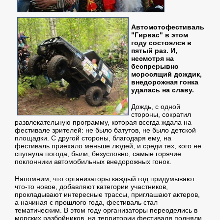
Автомотофестиваль
"Гирвас" в этом
году состоялся в
пятый раз. И,
несмотря на
беспрерывно
моросящий дождик,
внедорожная гонка
удалась на славу.
Дождь, с одной
стороны, сократил
развлекательную программу, которая всегда ждала на
фестивале зрителей: не было батутов, не было детской
площадки. С другой стороны, благодаря ему, на
фестиваль приехало меньше людей, и среди тех, кого не
спугнула погода, были, безусловно, самые горячие
поклонники автомобильных внедорожных гонок.
Напомним, что организаторы каждый год придумывают
что-то новое, добавляют категории участников,
прокладывают интересные трассы, приглашают актеров,
а начиная с прошлого года, фестиваль стал
тематическим. В этом году организаторы переоделись в
морских разбойников, на территории фестиваля подняли