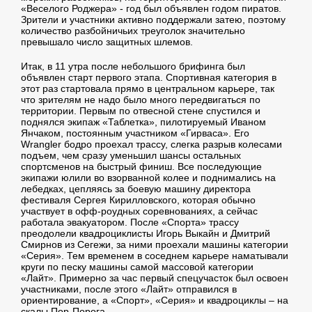
«Веселого Роджера» - год был объявлен годом пиратов.
Зрители и участники активно поддержали затею, поэтому
количество разбойничьих треуголок значительно
превышало число защитных шлемов.
Итак, в 11 утра после небольшого брифинга был
объявлен старт первого этапа. Спортивная категория в
этот раз стартовала прямо в центральном карьере, так
что зрителям не надо было много передвигаться по
территории. Первым по отвесной стене спустился и
поднялся экипаж «Таблетка», пилотируемый Иваном
Янчаком, постоянным участником «Гирваса». Его
Wrangler бодро проехал трассу, слегка разрыв колесами
подъем, чем сразу уменьшил шансы остальных
спортсменов на быстрый финиш. Все последующие
экипажи юлили во взорванной колее и поднимались на
лебедках, цепляясь за боевую машину директора
фестиваля Сергея Кирилловского, которая обычно
участвует в офф-роудных соревнованиях, а сейчас
работала эвакуатором. После «Спорта» трассу
преодолели квадроциклисты Игорь Выкайн и Дмитрий
Смирнов из Сегежи, за ними проехали машины категории
«Серия». Тем временем в соседнем карьере наматывали
круги по песку машины самой массовой категории
«Лайт». Примерно за час первый спецучасток был освоен
участниками, после этого «Лайт» отправился в
ориентирование, а «Спорт», «Серия» и квадроциклы – на
скалы Пор-Порога.