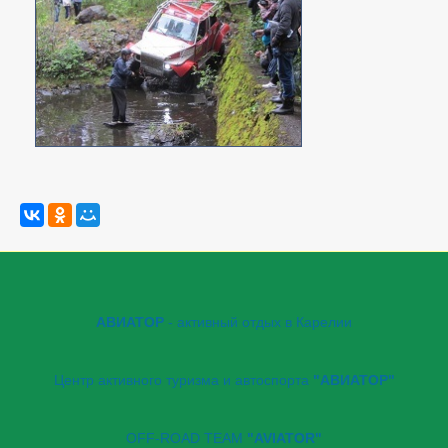
АВИАТОР
- активный отдых в Карелии
Центр активного туризма и автоспорта
"АВИАТОР"
OFF-ROAD TEAM
"AVIATOR"