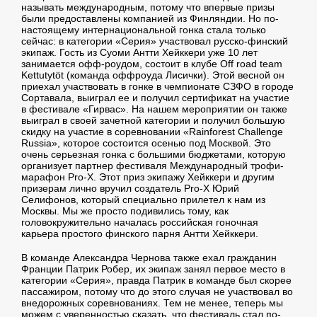
называть международным, потому что впервые призы
были предоставлены компанией из Финляндии. Но по-
настоящему интернациональной гонка стала только
сейчас: в категории «Серия» участвовал русско-финский
экипаж. Гость из Суоми Антти Хейккери уже 10 лет
занимается офф-роудом, состоит в клубе Off road team
Kettutytöt (команда оффроуда Лисички). Этой весной он
приехал участвовать в гонке в чемпионате СЗФО в городе
Сортавала, выиграл ее и получил сертификат на участие
в фестивале «Гирвас». На нашем мероприятии он также
выиграл в своей зачетной категории и получил большую
скидку на участие в соревновании «Rainforest Challenge
Russia», которое состоится осенью под Москвой. Это
очень серьезная гонка с большими бюджетами, которую
организует партнер фестиваля Международный трофи-
марафон Pro-X. Этот приз экипажу Хейккери и другим
призерам лично вручил создатель Pro-X Юрий
Селифонов, который специально прилетел к нам из
Москвы. Мы же просто подивились тому, как
головокружительно началась российская гоночная
карьера простого финского парня Антти Хейккери.
В команде Александра Чернова также ехал гражданин
Франции Патрик Робер, их экипаж занял первое место в
категории «Серия», правда Патрик в команде был скорее
пассажиром, потому что до этого случая не участвовал во
внедорожных соревнованиях. Тем не менее, теперь мы
можем с уверенностью сказать, что фестиваль стал по-