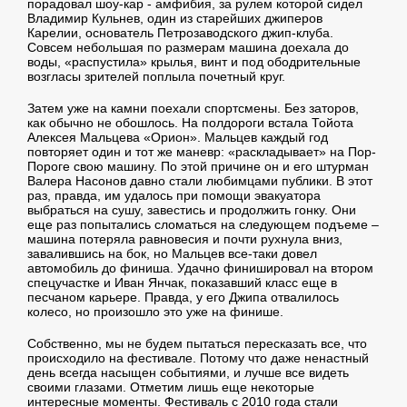
порадовал шоу-кар - амфибия, за рулем которой сидел
Владимир Кульнев, один из старейших джиперов
Карелии, основатель Петрозаводского джип-клуба.
Совсем небольшая по размерам машина доехала до
воды, «распустила» крылья, винт и под ободрительные
возгласы зрителей поплыла почетный круг.
Затем уже на камни поехали спортсмены. Без заторов,
как обычно не обошлось. На полдороги встала Тойота
Алексея Мальцева «Орион». Мальцев каждый год
повторяет один и тот же маневр: «раскладывает» на Пор-
Пороге свою машину. По этой причине он и его штурман
Валера Насонов давно стали любимцами публики. В этот
раз, правда, им удалось при помощи эвакуатора
выбраться на сушу, завестись и продолжить гонку. Они
еще раз попытались сломаться на следующем подъеме –
машина потеряла равновесия и почти рухнула вниз,
завалившись на бок, но Мальцев все-таки довел
автомобиль до финиша. Удачно финишировал на втором
спецучастке и Иван Янчак, показавший класс еще в
песчаном карьере. Правда, у его Джипа отвалилось
колесо, но произошло это уже на финише.
Собственно, мы не будем пытаться пересказать все, что
происходило на фестивале. Потому что даже ненастный
день всегда насыщен событиями, и лучше все видеть
своими глазами. Отметим лишь еще некоторые
интересные моменты. Фестиваль с 2010 года стали