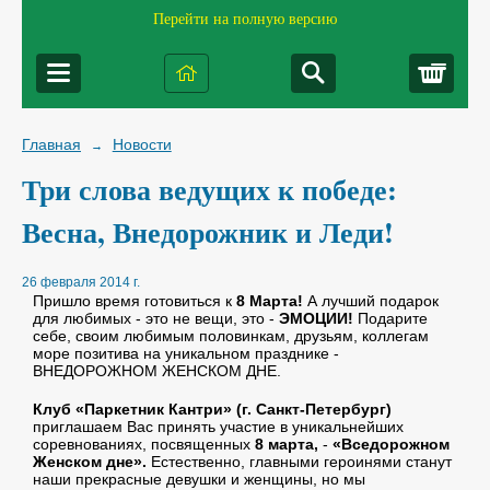
Перейти на полную версию
Корз
Главная
Новости
→
Три слова ведущих к победе:
Весна, Внедорожник и Леди!
26 февраля 2014 г.
Пришло время готовиться к
8 Марта!
А лучший подарок
для любимых - это не вещи, это -
ЭМОЦИИ!
Подарите
себе, своим любимым половинкам, друзьям, коллегам
море позитива на уникальном празднике -
ВНЕДОРОЖНОМ ЖЕНСКОМ ДНЕ.
Клуб «Паркетник Кантри» (г. Санкт-Петербург)
приглашаем Вас принять участие в уникальнейших
соревнованиях, посвященных
8 марта,
-
«Вседорожном
Женском дне».
Естественно, главными героинями станут
наши прекрасные девушки и женщины, но мы