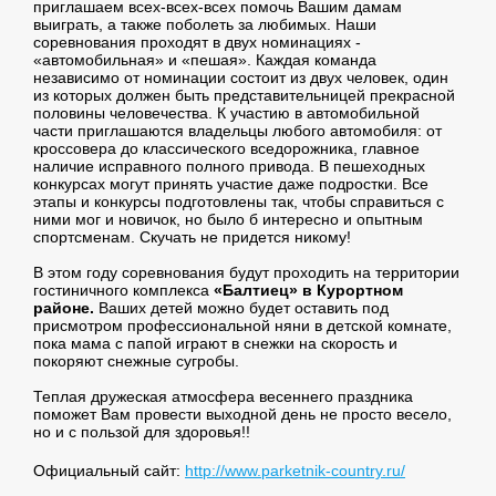
приглашаем всех-всех-всех помочь Вашим дамам
выиграть, а также поболеть за любимых. Наши
соревнования проходят в двух номинациях -
«автомобильная» и «пешая». Каждая команда
независимо от номинации состоит из двух человек, один
из которых должен быть представительницей прекрасной
половины человечества. К участию в автомобильной
части приглашаются владельцы любого автомобиля: от
кроссовера до классического вседорожника, главное
наличие исправного полного привода. В пешеходных
конкурсах могут принять участие даже подростки. Все
этапы и конкурсы подготовлены так, чтобы справиться с
ними мог и новичок, но было б интересно и опытным
спортсменам. Скучать не придется никому!
В этом году соревнования будут проходить на территории
гостиничного комплекса
«Балтиец» в Курортном
районе.
Ваших детей можно будет оставить под
присмотром профессиональной няни в детской комнате,
пока мама с папой играют в снежки на скорость и
покоряют снежные сугробы.
Теплая дружеская атмосфера весеннего праздника
поможет Вам провести выходной день не просто весело,
но и с пользой для здоровья!!
Официальный сайт:
http://www.parketnik-country.ru/