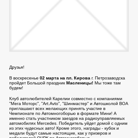
Друзья!
В воскресенье
02 марта на пл. Кирова
г. Петрозаводска
пройдет Большой праздник
Масленицы!
Мы тоже там
будем!
Клуб автолюбителей Карелии совместно с компаниями
"Мега Моторс", "Art.Avto", "Шинмастер" и Автошколой ВОА
приглашают всех желающих принять участие в
Чемпионате по Автомногоборью в формате Мини! А
именно стать участником заездов на радиоуправляемых
автомобилях Mercedes. Победитель уйдет домой с одним
из этих чудесных авто! Кроме этого, награды - кубок и
медали будут самые настоящие, как у призеров и
победителей ОЧРК по Автомногоборью.