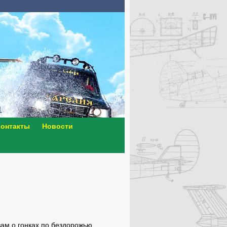
онтакты
Новости
ам о гонках по бездорожью,