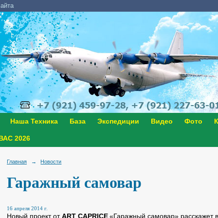
сайта
Наша Техника
База
Экспедиции
Видео
Фото
К
АС 2026
Главная
→
Новости
Гаражный самовар
16 апреля 2014 г.
Новый проект от
ART CAPRICE
«Гаражный самовар» расскажет в