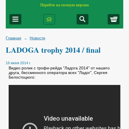
Перейти на полную версию
Корз
Главная
Новости
→
LADOGA trophy 2014 / final
16 июня 2014 г.
Видео ролик с трофи-рейда "Ладога 2014" от нашего
друга, бессменного оператора всех "Ладог", Сергея
Белостоцкого: