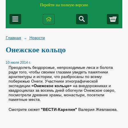
Перейти на полную версию
Корз
Главная
Новости
→
Онежское кольцо
10 июля 2014 г.
Преодолеть бездорожье, непроходимые леса и болота
ради того, чтобы своими глазами увидеть памятники
архитектуры и истории, что разбросаны по всему
побережью Онеги. Участники этнографической
экспедиции
«Онежское кольцо»
на внедорожниках и
квадроциклах за восемь дней обогнули Онежское озеро,
посмотрели древние храмы, монастыри, посетили
памятные места.
Смотрите сюжет
"ВЕСТИ-Карелия"
Валерия Жевлакова.