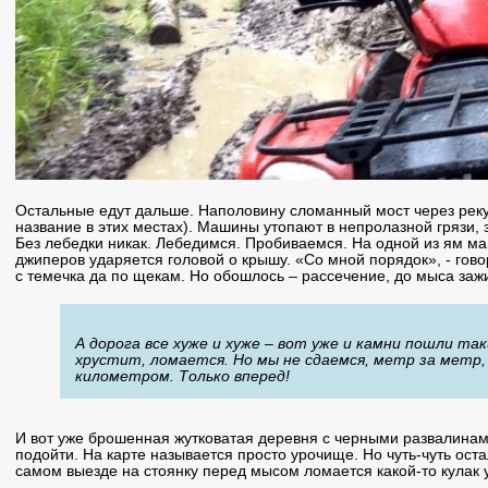
Остальные едут дальше. Наполовину сломанный мост через реку
название в этих местах). Машины утопают в непролазной грязи,
Без лебедки никак. Лебедимся. Пробиваемся. На одной из ям маш
джиперов ударяется головой о крышу. «Со мной порядок», - говор
с темечка да по щекам. Но обошлось – рассечение, до мыса зажи
А дорога все хуже и хуже – вот уже и камни пошли та
хрустит, ломается. Но мы не сдаемся, метр за метр,
километром. Только вперед!
И вот уже брошенная жутковатая деревня с черными развалинам
подойти. На карте называется просто урочище. Но чуть-чуть ост
самом выезде на стоянку перед мысом ломается какой-то кулак 