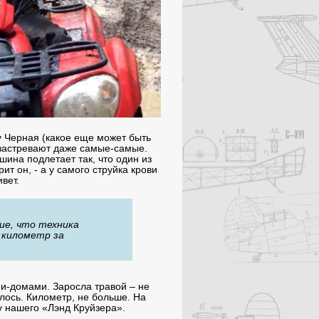
 Черная (какое еще может быть
 застревают даже самые-самые.
ина подлетает так, что один из
ит он, - а у самого струйка крови
вет.
кие, что техника
 километр за
и-домами. Заросла травой – не
алось. Километр, не больше. На
у нашего «Лэнд Круйзера».