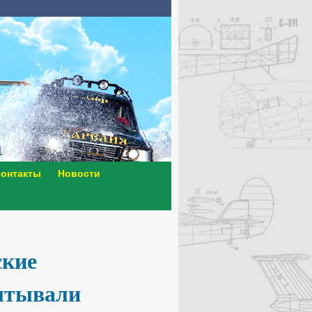
онтакты
Новости
ские
ытывали