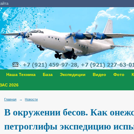
сайта
Наша Техника
База
Экспедиции
Видео
Фото
К
АС 2026
Главная
→
Новости
В окружении бесов. Как онеж
петроглифы экспедицию исп