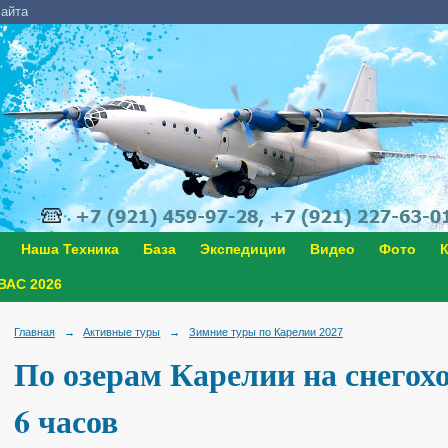
сайта
Наша Техника
База
Экспедиции
Видео
Фото
К
АС 2026
Главная
→
Активные туры
→
Зимние туры по Карелии 2027
По озерам Карелии на снегохо
6 часов