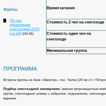
Время катания
Файлы
ТБ при
Стоимость 2 чел на снегоходе
управлении
снегоходом 2025
rus.pdf
Стоимость один чел на
(193 КБ)
снегоходе
Минимальная группа
ПРОГРАММА
Встреча группы на базе «Авиатор», пос. Чална (20 км от г. Петро
Подбор снегоходной экипировки:
зимние ветрозащитные комб
куртка, снегоходные шлемы с забралом, подшлемник, снегоходна
варежки.