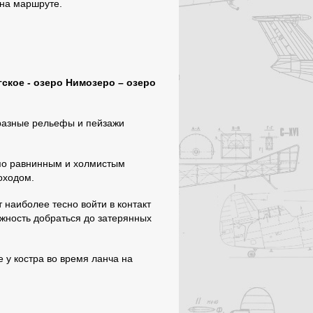
 на маршруте.
гское - озеро Нимозеро – озеро
бразные рельефы и пейзажи
по равнинным и холмистым
оходом.
 наиболее тесно войти в контакт
жность добраться до затерянных
 у костра во время ланча на