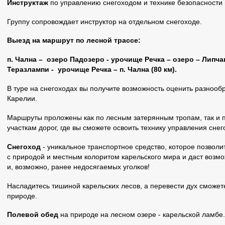
Инструктаж
по управлению снегоходом и технике безопасности
Группу сопровождает инструктор на отдельном снегоходе.
Выезд на маршрут по лесной трассе:
п. Чална – озеро Падозеро - урочище Речка – озеро – Липча
Теразлампи - урочище Речка – п. Чална (80 км).
В туре на снегоходах вы получите возможность оценить разноо
Карелии.
Маршруты проложены как по лесным затерянным тропам, так и 
участкам дорог, где вы сможете освоить технику управления снег
Снегоход
- уникальное транспортное средство, которое позволит
с природой и местным колоритом карельского мира и даст возмо
и, возможно, ранее недосягаемых уголков!
Насладитесь тишиной карельских лесов, а перевести дух сможете
природе.
Полевой обед
на природе на лесном озере - карельской ламбе.