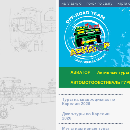
на главную
поиск по сайту
карта 
АВИАТОР
Активные туры
АВТОМОТОФЕСТИВАЛЬ ГИРВ
Туры на квадроциклах по
Карелии 2026
Джип-туры по Карелии
2026
Мультиактивные туры