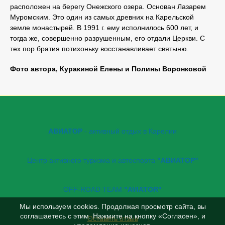
расположен на берегу Онежского озера. Основан Лазарем
Муромским. Это один из самых древних на Карельской
земле монастырей. В 1991 г. ему исполнилось 600 лет, и
тогда же, совершенно разрушенным, его отдали Церкви. С
тех пор братия потихоньку восстанавливает святыню.
Фото автора, Куракиной Елены и Полины Воронковой
АВИАТОР
- активный отдых в Карелии
Центр активного туризма и автоспорта
"АВИАТОР"
OFF-ROAD TEAM
"AVIATOR"
Мы используем cookies. Продолжая просмотр сайта, вы
соглашаетесь с этим. Нажмите на кнопку «Согласен», и
Оставить отзыв