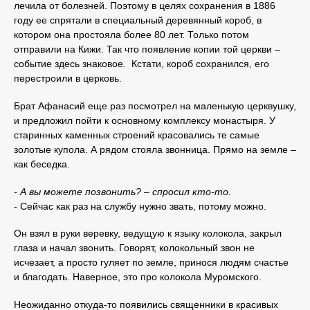
лечила от болезней. Поэтому в целях сохранения в 1886
году ее спрятали в специальный деревянный короб, в
котором она простояла более 80 лет. Только потом
отправили на Кижи. Так что появление копии той церкви –
событие здесь знаковое. Кстати, короб сохранился, его
перестроили в церковь.
Брат Афанасий еще раз посмотрел на маленькую церквушку,
и предложил пойти к основному комплексу монастыря. У
старинных каменных строений красовались те самые
золотые купола. А рядом стояла звонница. Прямо на земле –
как беседка.
- А вы можете позвонить? – спросил кто-то.
- Сейчас как раз на службу нужно звать, потому можно.
Он взял в руки веревку, ведущую к языку колокола, закрыл
глаза и начал звонить. Говорят, колокольный звон не
исчезает, а просто гуляет по земле, принося людям счастье
и благодать. Наверное, это про колокола Муромского.
Неожиданно откуда-то появились священники в красивых