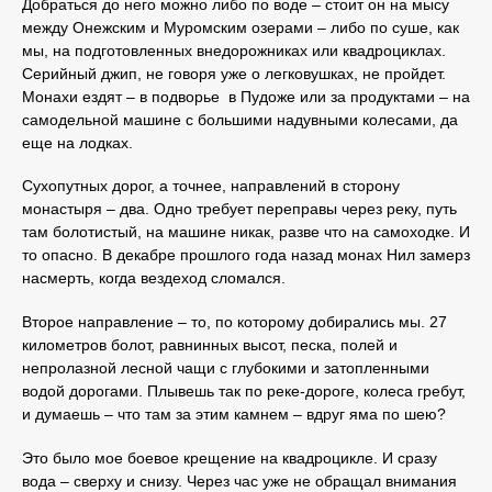
Добраться до него можно либо по воде – стоит он на мысу
между Онежским и Муромским озерами – либо по суше, как
мы, на подготовленных внедорожниках или квадроциклах.
Серийный джип, не говоря уже о легковушках, не пройдет.
Монахи ездят – в подворье в Пудоже или за продуктами – на
самодельной машине с большими надувными колесами, да
еще на лодках.
Сухопутных дорог, а точнее, направлений в сторону
монастыря – два. Одно требует переправы через реку, путь
там болотистый, на машине никак, разве что на самоходке. И
то опасно. В декабре прошлого года назад монах Нил замерз
насмерть, когда вездеход сломался.
Второе направление – то, по которому добирались мы. 27
километров болот, равнинных высот, песка, полей и
непролазной лесной чащи с глубокими и затопленными
водой дорогами. Плывешь так по реке-дороге, колеса гребут,
и думаешь – что там за этим камнем – вдруг яма по шею?
Это было мое боевое крещение на квадроцикле. И сразу
вода – сверху и снизу. Через час уже не обращал внимания