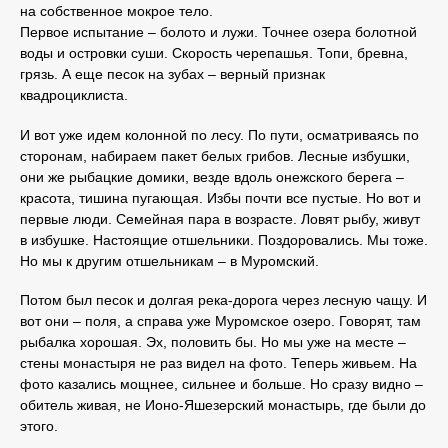
на собственное мокрое тело.
Первое испытание – болото и лужи. Точнее озера болотной
воды и островки суши. Скорость черепашья. Топи, бревна,
грязь. А еще песок на зубах – верный признак
квадроциклиста.
И вот уже идем колонной по лесу. По пути, осматриваясь по
сторонам, набираем пакет белых грибов. Лесные избушки,
они же рыбацкие домики, везде вдоль онежского берега –
красота, тишина пугающая. Избы почти все пустые. Но вот и
первые люди. Семейная пара в возрасте. Ловят рыбу, живут
в избушке. Настоящие отшельники. Поздоровались. Мы тоже.
Но мы к другим отшельникам – в Муромский.
Потом был песок и долгая река-дорога через лесную чащу. И
вот они – поля, а справа уже Муромское озеро. Говорят, там
рыбалка хорошая. Эх, половить бы. Но мы уже на месте –
стены монастыря не раз видел на фото. Теперь живьем. На
фото казались мощнее, сильнее и больше. Но сразу видно –
обитель живая, не Ионо-Яшезерский монастырь, где были до
этого.