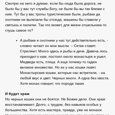
Смотрю на него и думаю: если бы сюда была дорога, не
было бы у вас тут службы Богу, не были бы вы так близки с
ним. Тут бы у вас тропы туристические были, рыбаки да
охотники не вылезали бы отсюда, машины бы ставили у
святынь и палатки. Так что может, для жизни отшельника-то
глушь самое то?
А рыбаки и охотники у нас тут действительно есть, -
словно читает он мои мысли. – Сетки ставят.
Стреляют. Много здесь и рыбы и дичи. Давеча лось
приходил к нам, постоял около монастыря и ушел.
Медведи есть, птица. А еще почему-то гадюк
великое множество. Но их у нас кошки ловят.
Монастырские кошки, которые нас встретили, - на
любой вкус и цвет. Черных много. А одна без хвоста.
Хотя монах говорит, что порода такая.
И будет храм
Но черных кошек они не боятся. Не Божие дело. Они храм
восстанавливают. Долго, с трудом, без навыков особых у
большинства. Хотя есть мастера, правда, уже не монахи.