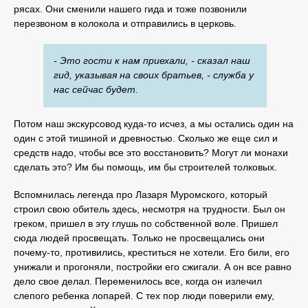
рясах. Они сменили нашего гида и тоже позвонили
перезвоном в колокола и отправились в церковь.
- Это гости к нам приехали, - сказал наш
гид, указывая на своих братьев, - служба у
нас сейчас будет.
Потом наш экскурсовод куда-то исчез, а мы остались один на
один с этой тишиной и древностью. Сколько же еще сил и
средств надо, чтобы все это восстановить? Могут ли монахи
сделать это? Им бы помощь, им бы строителей толковых.
Вспомнилась легенда про Лазаря Муромского, который
строил свою обитель здесь, несмотря на трудности. Был он
греком, пришел в эту глушь по собственной воле. Пришел
сюда людей просвещать. Только не просвещались они
почему-то, противились, креститься не хотели. Его били, его
унижали и прогоняли, постройки его сжигали. А он все равно
дело свое делал. Переменилось все, когда он излечил
слепого ребенка лопарей. С тех пор люди поверили ему,