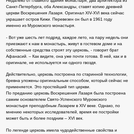
Недалеко от главного здания монастыря, два архитектора из
Санкт-Петербурга, оба Александры, ставят копию древней
церкви Воскрешения Лазаря. Оригинал XIV-XVI века сейчас
украшает остров Кижи. Перевезен он был в 1961 году
именно из Муромского монастыря.
- Вот уже шесть лет подряд, каждое лето, на пару недель они
приезжают к нам в монастырь, живут в гостевом доме и на
собственные средства строят эту церковь, - говорит брат
Афанасий. – Как видите, она уже почти готова. В ней, как и в
оригинале, не используется ни одного гвоздя.
Действительно, церковь построена по старинной технологии,
бревна уложены оригинальным способом, который сейчас не
применяется. Это простейший тип церкви.
По преданию церковь Воскрешения Лазаря была построена
самим основателем Свято-Успенского Муромского
монастыря преподобным Лазарем в XIV веке. Однако, по
мнению некоторых исследователей, время ее постройки
может быть и более поздним – XVI век.
По легенде церковь имела чудодейственные свойства и