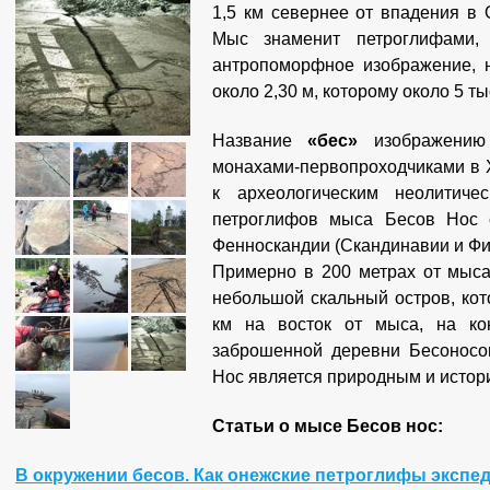
1,5 км севернее от впадения в 
Мыс знаменит петроглифами,
антропоморфное изображение, 
около 2,30 м, которому около 5 ты
Название
«бес»
изображению
монахами-первопроходчиками в X
к археологическим неолитиче
петроглифов мыса Бесов Нос 
Фенноскандии (Скандинавии и Фи
Примерно в 200 метрах от мыса
небольшой скальный остров, кот
км на восток от мыса, на кон
заброшенной деревни Бесоносо
Нос является природным и истор
Статьи о мысе Бесов нос:
В окружении бесов. Как онежские петроглифы эксп