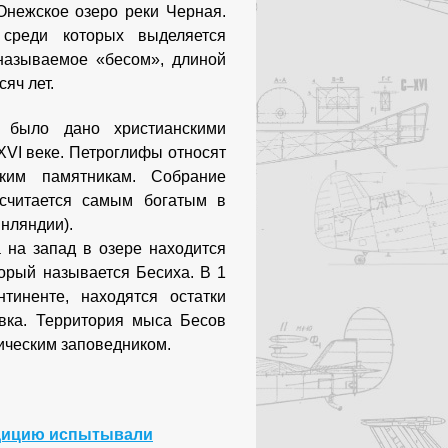
Онежское озеро реки Черная.
 среди которых выделяется
называемое «бесом», длиной
сяч лет.
 было дано христианскими
VI веке. Петроглифы относят
ским памятникам. Собрание
считается самым богатым в
нляндии).
 на запад в озере находится
орый называется Бесиха. В 1
тиненте, находятся остатки
вка. Территория мыса Бесов
ическим заповедником.
едицию испытывали