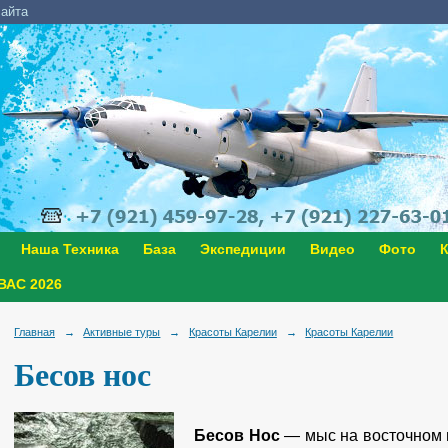
сайта
Наша Техника
База
Экспедиции
Видео
Фото
К
АС 2026
Главная
→
Активные туры
→
Красоты Карелии
→
Красоты Карелии
Бесов нос
Бесов Нос
— мыс на восточном 