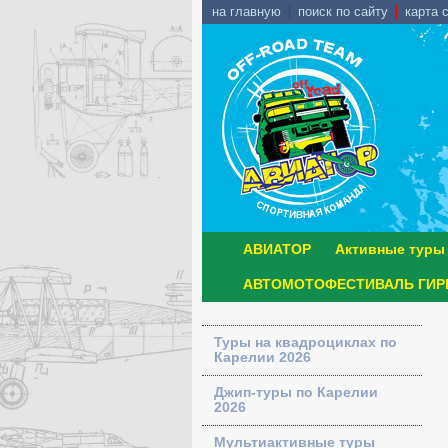
на главную
поиск по сайту
карта 
АВИАТОР
Активные туры
АВТОМОТОФЕСТИВАЛЬ ГИРВ
Туры на квадроциклах по
Карелии 2026
Джип-туры по Карелии
2026
Мультиактивные туры