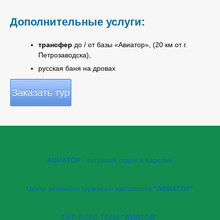
Дополнительные услуги:
трансфер
до / от базы «Авиатор», (20 км от г.
Петрозаводска),
русская баня на дровах
Заказать тур
АВИАТОР
- активный отдых в Карелии
Центр активного туризма и автоспорта
"АВИАТОР"
OFF-ROAD TEAM
"AVIATOR"