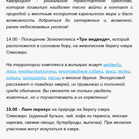
Квадроцикл - уникальное транспортное средство,
которое позволит наиболее тесно войти в контакт с
природой и местным колоритом карельского мира и даст
возможность добраться до затерянных и, возможно,
ранее недосягаемых уголков!
14.00 - Посещение Зоокомплекса
«Три медведя»,
который
расположился в сосновом бору, на живописном берегу озера
Сямозеро.
На территории комплекса в вольерах живут
медведи
,
лоси
,
еноты-полоскуны
,
енотовидные собаки
,
рыси
,
волки
,
хорьки
,
шиншиллы
,
песцы
и многие другие. Экскурсовод
расскажет о повадках зверей, их привычках и типичной
среде обитания. Вы сможете не только увидеть
животных, но и поучаствовать в их кормлении!
15.00 - Ланч перекус
на природе на берегу озера
Сямозеро. (куриный бульон, чай, кофе из термоса, мясная
нарезка, свежие овощи, бутерброды, выпечка). При желании
участники могут искупаться в озере.