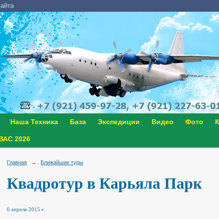
сайта
Наша Техника
База
Экспедиции
Видео
Фото
К
АС 2026
Главная
→
Ближайшие туры
Квадротур в Карьяла Парк
6 апреля 2015 г.