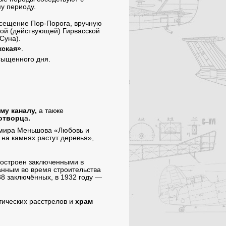
у периоду.
осещение Пор-Порога, вручную
ной (действующей) Гирвасской
Суна).
жская»
.
сыщенного дня.
му каналу,
а также
отворц
а
.
имира Меньшова «Любовь и
на камнях растут деревья»,
 построен заключенными в
анным во время строительства
38 заключённых, в 1932 году —
тических расстрелов и
храм