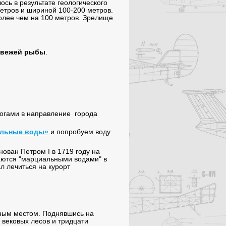
сь в результате геологического
етров и шириной 100-200 метров.
олее чем на 100 метров. Зрелище
свежей рыбы
.
огами в направление города
льные воды»
и попробуем воду
ован Петром I в 1719 году на
аются "марциальными водами" в
л лечиться на курорт
ьным местом. Поднявшись на
вековых лесов и тридцати