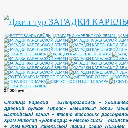
39 000 руб.
Столица Карелии – г.Петрозаводск + Удивите
Древний вулкан Гирвас+ «Медвежья гора» Мед
Балтийский канал + Место массовых расстрело
Храм Николая Чудотворца + Место силы – таинст
+ Жемчужина карельской тайги озеро Пизанец 