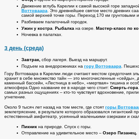
Движение вглубь Карелии к самой высокой горе западно
Воттоваара
. Это древнейшее святое место древних са
самой верхней точке горы. Переход 170 км грунтовыми 
Разбиваем палаточный городок.
Ужин у костра
.
Рыбалка
на озере.
Мастер-класс по к
Ночевка в палатках.
3 день (среда)
Завтрак,
сбор лагеря. Выезд на маршрут.
Подъем на внедорожниках на
гору Воттоваара
. Пешехо
Гору Воттоваара в Карелии люди считают местом средоточия злы
хранит в себе множество тайн — это многочисленные «сейды»,
каменный бассейн, «Лестница в небо», «мертвая» тишина и осо
атмосфера.Одно название ее в народе чего стоит:
Смерть-гора
самых разных ощущениях – кто-то чувствует вдохновение, прилив 
угнетение.
Около 9 тысяч лет назад на том месте, где стоят
горы Воттоваа
землетрясение, в результате которого образовался гигантский пр
естественный амфитеатр, усеянный маленькими озерками и ска
Пикник
на природе. Спуск с горы.
Отправление на удивительное место –
Озеро Пизанец.