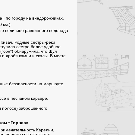
а» по городу на внедорожниках.
 км.).
 по величине равнинного водопада
 Кивач. Родные сестры-реки
уступила сестре более удобное
("сон") обнаружила, что Шуя
 и дробя камни и скалы. В месте
нике безопасности на маршруте.
ссе в песчаном карьере.
й полосе) заброшенного
ном «Гирвас»
.
опримечательность Карелии,
ые породы соседствуют с