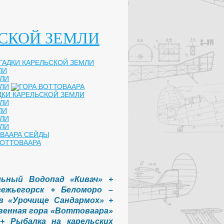
льный Водопад «Кивач» +
вежьегорск + Беломоро –
в «Урочище Сандармох» +
венная гора «Воттоваара»
+ Рыбалка на карельских