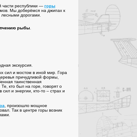
й части республики —
горы
амов. Мы доберёмся на джипах к
и лесными дорогами.
опчению рыбы
.
дная экскурсия.
х сил и мостом в иной мир. Гора
 деревья причудливой формы,
бенная таинственная
. Те, кто был на горе, говорят о
сил и энергии, кто-то – страх и
ра
, произошло мощное
овал. Так в центре горы возник
лами.