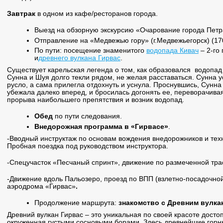
Завтрак
в одном из кафе/ресторанов города.
Выезд на обзорную экскурсию «Очарование города Петр
Отправление на «Медвежью гору» (г.Медвежьегорск) (170
По пути: посещение знаменитого
водопада Кивач
– 2-го
и
древнего вулкана Гирвас
.
Существует карельская легенда о том, как образовался водопад
Сунна и Шуя долго текли рядом, не желая расставаться. Сунна 
русло, а сама прилегла отдохнуть и уснула. Проснувшись, Сунна 
убежала далеко вперед, и бросилась догонять ее, переворачивая
прорыва наибольшего препятствия и возник водопад.
Обед
по пути следования.
Внедорожная программа в «Гирвасе»
.
-Вводный инструктаж по основам вождения внедорожников и тех
Пробная поездка под руководством инструктора.
-Спецучасток «Песчаный спринт», движение по размеченной тра
-Движение вдоль Пальозеро, проезд по ВПП (взлетно-посадочно
аэродрома «Гирвас»
.
Продолжение маршрута:
знакомство с
Древним вулка
Древний вулкан Гирвас – это уникальная по своей красоте дост
окруженная густыми сосновыми борами. Здесь древнейшие горн