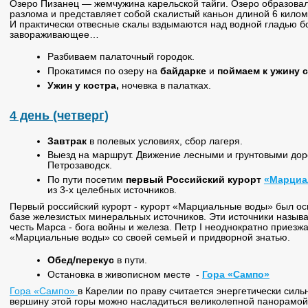
Озеро Пизанец — жемчужина карельской тайги. Озеро образовало
разлома и представляет собой скалистый каньон длиной 6 килом
И практически отвесные скалы вздымаются над водной гладью б
завораживающее…
Разбиваем палаточный городок.
Прокатимся по озеру на
байдарке
и
поймаем к ужину 
Ужин у костра,
ночевка в палатках.
4 день (четверг)
Завтрак
в полевых условиях, сбор лагеря.
Выезд на маршрут. Движение лесными и грунтовыми дор
Петрозаводск.
По пути посетим
первый Российский курорт
«Марциа
из 3-х целебных источников.
Первый российский курорт - курорт «Марциальные воды» был осн
базе железистых минеральных источников. Эти источники назыв
честь Марса - бога войны и железа. Петр I неоднократно приезжа
«Марциальные воды» со своей семьей и придворной знатью.
Обед/перекус
в пути.
Остановка в живописном месте -
Гора «Сампо»
Гора «Сампо»
в Карелии по праву считается энергетически сил
вершину этой горы можно насладиться великолепной панорамой 