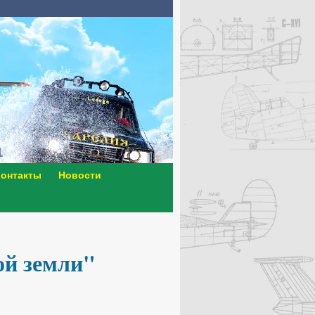
онтакты
Новости
ой земли"