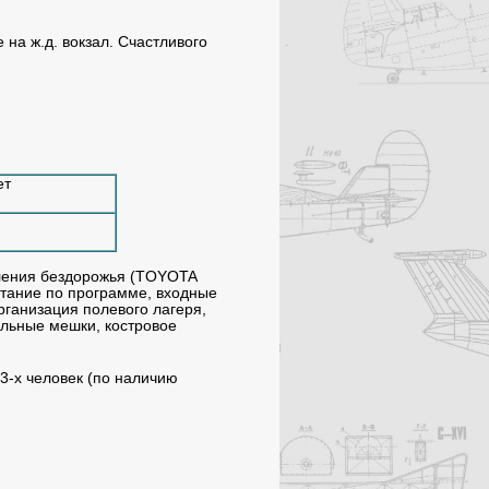
 на ж.д. вокзал. Счастливого
ет
ления бездорожья (TOYOTA
итание по программе, входные
рганизация полевого лагеря,
альные мешки, костровое
3-х человек (по наличию