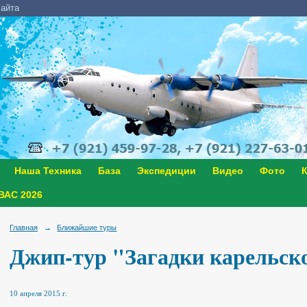
сайта
Наша Техника
База
Экспедиции
Видео
Фото
К
АС 2026
Главная
→
Ближайшие туры
Джип-тур "Загадки карельск
10 апреля 2015 г.