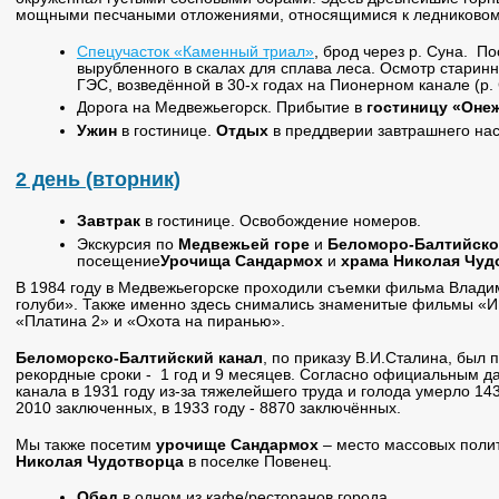
мощными песчаными отложениями, относящимися к ледниковом
Спецучасток
«Каменный триал»
, брод через р. Суна. П
вырубленного в скалах для сплава леса. Осмотр старин
ГЭС, возведённой в 30-х годах на Пионерном канале (р. 
Дорога на Медвежьегорск. Прибытие в
гостиницу «Оне
Ужин
в гостинице.
Отдых
в преддверии завтрашнего на
2 день (вторник)
Завтрак
в гостинице. Освобождение номеров.
Экскурсия по
Медвежьей горе
и
Беломоро-Балтийско
посещение
Урочища Сандармох
и
храма Николая Чуд
В 1984 году в Медвежьегорске проходили съемки фильма Влад
голуби». Также именно здесь снимались знаменитые фильмы «И 
«Платина 2» и «Охота на пиранью».
Беломорско-Балтийский канал
, по приказу В.И.Сталина, был
рекордные сроки - 1 год и 9 месяцев. Согласно официальным д
канала в 1931 году из-за тяжелейшего труда и голода умерло 14
2010 заключенных, в 1933 году - 8870 заключённых.
Мы также посетим
урочище Сандармох
– место массовых поли
Николая Чудотворца
в поселке Повенец.
Обед
в одном из кафе/ресторанов города.