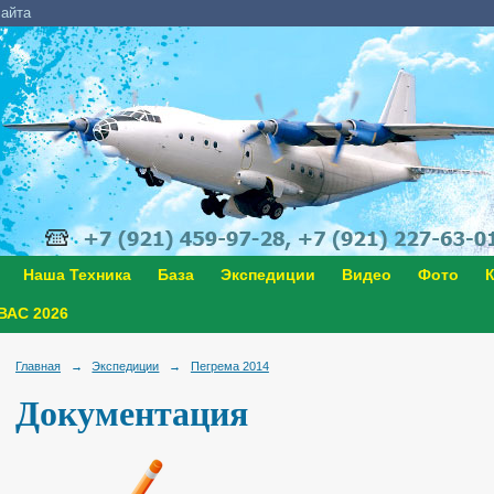
сайта
Наша Техника
База
Экспедиции
Видео
Фото
К
АС 2026
Главная
→
Экспедиции
→
Пегрема 2014
Документация