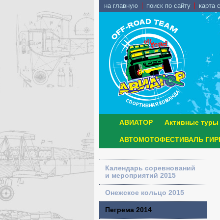
на главную
поиск по сайту
карта 
АВИАТОР
Активные туры
АВТОМОТОФЕСТИВАЛЬ ГИРВ
Календарь соревнований
и мероприятий 2015
Онежское кольцо 2015
Пегрема 2014