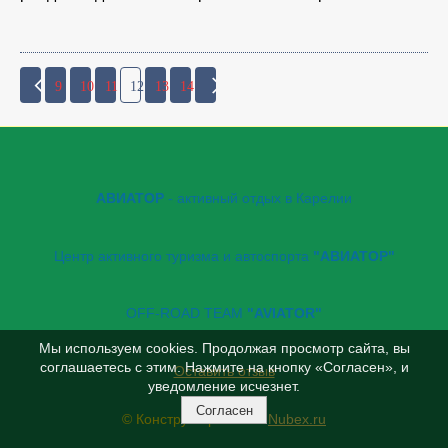
9
10
11
12
13
14
АВИАТОР
- активный отдых в Карелии
Центр активного туризма и автоспорта
"АВИАТОР"
OFF-ROAD TEAM
"AVIATOR"
Мы используем cookies. Продолжая просмотр сайта, вы
соглашаетесь с этим. Нажмите на кнопку «Согласен», и
Оставить отзыв
уведомление исчезнет.
Согласен
© Конструктор сайтов
Nubex.ru