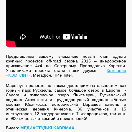
Представляем вашему вниманию новый клип одного
крупных проектов off-road сезона 2015 – внедорожное
приключение 4х4 по Северному Приладожью Карелии.
Участниками проекта стали наши друзья –
Компания
«КОМПЛИТ»
, Мегафон, HP и Intel.
Маршрут пролегал по таким достопримечательностям как
горный парк Рускеала, самое большое озеро в Европе -
Ладога и живописное озеро Янисъярви, Рускеальский
водопад Ахвенкоски и труднодоступный водопад «Белые
мосты» Юканкоски, исторический Варашев камень и
этническая деревня Кинерма. 36 участников и 15
инструкторов, 12 внедорожников и 7 квадроциклов, три дня
и 900 км новых открытий и приключений!
Видео:
МЕДИАСТУДИЯ KADRMAX